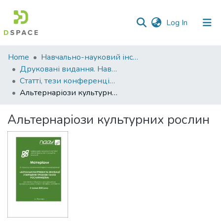
(current)
Log In
Communities
Home
Навчально-науковий інститут агротехнологій, селекції та екології
&
Друковані видання. Навчально-науковий інститут агротехнологій, селекції та екології
Collections
Статті, тези конференцій. Навчально-науковий інститут агротехнологій, селекції та екології
Альтернаріози культурних рослин
All of DSpace
Альтернаріози культурних рослин
Statistics