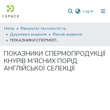
(current)
Log In
Communities
Home
Факультет технологій тваринництва та продовольства
&
Друковані видання
Фахові видання
Collections
ПОКАЗНИКИ СПЕРМОПРОДУКЦІЇ КНУРІВ М’ЯСНИХ ПОРІД АНГЛІЙСЬКОЇ СЕЛЕКЦІЇ
All of DSpace
ПОКАЗНИКИ СПЕРМОПРОДУКЦІЇ
КНУРІВ М’ЯСНИХ ПОРІД
Statistics
АНГЛІЙСЬКОЇ СЕЛЕКЦІЇ