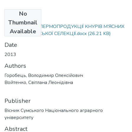
No
Files
Thumbnail
ПОКАЗНИКИ СПЕРМОПРОДУКЦІЇ КНУРІВ М’ЯСНИХ
Available
ПОРІД АНГЛІЙСЬКОЇ СЕЛЕКЦІЇ.docx
(26.21 KB)
Date
2013
Authors
Горобець, Володимир Олексійович
Войтенко, Світлана Леонідівна
Publisher
Вісник Сумського Національного аграрного
університету
Abstract