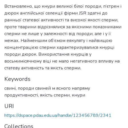
Встановлено, що кнури великої білої породи, п’єтрен і
дюрок англійської селекції фірми JSR здатні до
ранньої статевої активності та високої якості сперми,
проте тварини відрізнялися за якісними показниками
сперми не лише у залежності від породи, але і у її
межах. Найменшим об’ємом еякуляту і найвищою
концентрацією сперми характеризувалися кнурці
породи дюрок. Використання кнурців у
восьмимісячному віці не мало негативного впливу на
статеву активність та якість сперми.
Keywords
свині
,
породи свиней м ясного напряму
продуктивності
,
якість сперми
,
кнури
URI
https://dspace.pdau.edu.ua/handle/123456789/2341
Collections