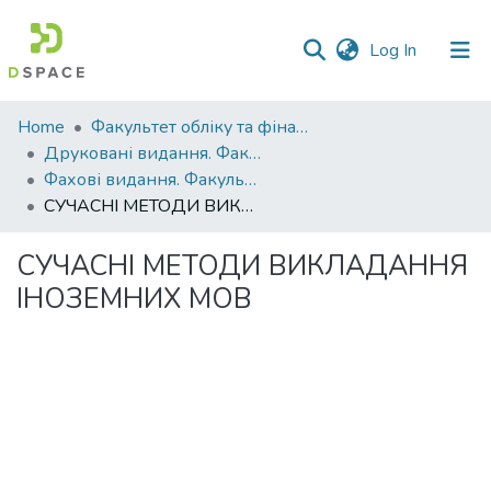
(current)
Log In
Communities
Home
Факультет обліку та фінансів
&
Друковані видання. Факультет обліку та фінансів
Collections
Фахові видання. Факультет обліку та фінансів
СУЧАСНІ МЕТОДИ ВИКЛАДАННЯ ІНОЗЕМНИХ МОВ
All of DSpace
СУЧАСНІ МЕТОДИ ВИКЛАДАННЯ
Statistics
ІНОЗЕМНИХ МОВ