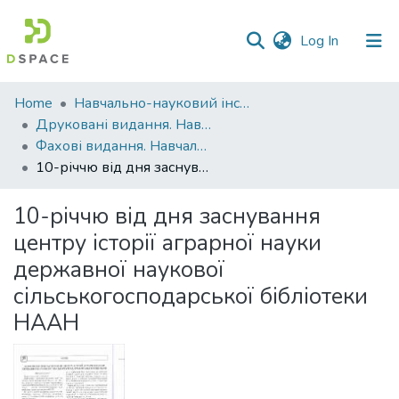
(current)
Log In
Communities
Home
Навчально-науковий інститут агротехнологій, селекції та екології
&
Друковані видання. Навчально-науковий інститут агротехнологій, селекції та екології
Collections
Фахові видання. Навчально-науковий інститут агротехнологій, селекції та екології
10-річчю від дня заснування центру історії аграрної науки державної наукової сільськогосподарської бібліотеки НААН
All of DSpace
10-річчю від дня заснування
Statistics
центру історії аграрної науки
державної наукової
сільськогосподарської бібліотеки
НААН