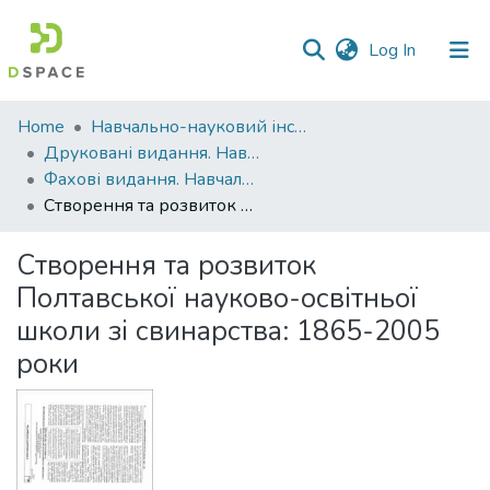
(current)
Log In
Communities
Home
Навчально-науковий інститут агротехнологій, селекції та екології
&
Друковані видання. Навчально-науковий інститут агротехнологій, селекції та екології
Collections
Фахові видання. Навчально-науковий інститут агротехнологій, селекції та екології
Створення та розвиток Полтавської науково-освітньої школи зі свинарства: 1865-2005 роки
All of DSpace
Створення та розвиток
Statistics
Полтавської науково-освітньої
школи зі свинарства: 1865-2005
роки