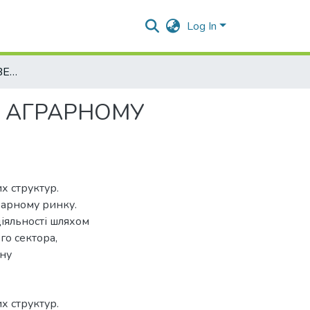
Log In
РОЗВИТОК ФОРМ ІНВЕСТИЦІЙНОЇ ДІЯЛЬНОСТІ В АГРАРНОМУ СЕКТОРІ РЕГІОНУ
В АГРАРНОМУ
х структур.
рарному ринку.
діяльності шляхом
го сектора,
ону
х структур.