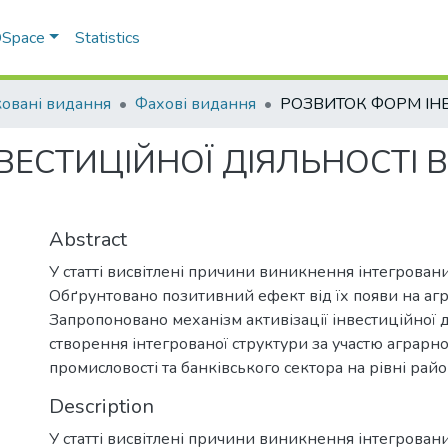
 DSpace
Statistics
овані видання
Фахові видання
ВЕСТИЦІЙНОЇ ДІЯЛЬНОСТІ 
Abstract
У статті висвітлені причини виникнення інтегровани
Обґрунтовано позитивний ефект від їх появи на аг
Запропоновано механізм активізації інвестиційної 
створення інтегрованої структури за участю аграрно
промисловості та банківського сектора на рівні рай
Description
У статті висвітлені причини виникнення інтегровани