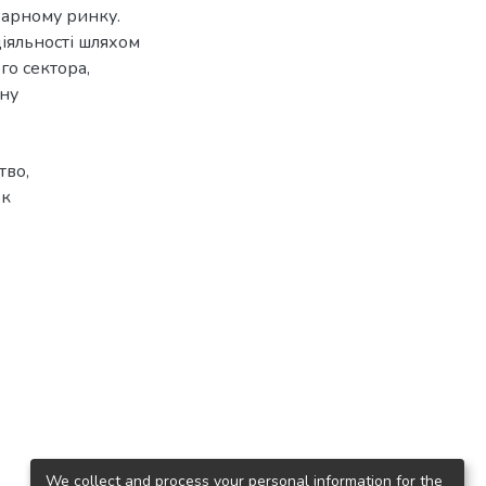
рарному ринку.
діяльності шляхом
го сектора,
ону
тво,
ок
We collect and process your personal information for the