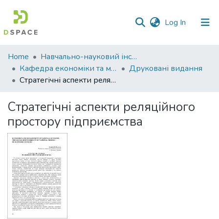
(current)
Log In
Communities
Home
Навчально-науковий інститут економіки, управління, права та інформаційних технологій
&
Кафедра економіки та міжнародних економічних відносин
Друковані видання
Collections
Стратегічні аспекти реляційного простору підприємства
All of DSpace
Стратегічні аспекти реляційного
простору підприємства
Statistics