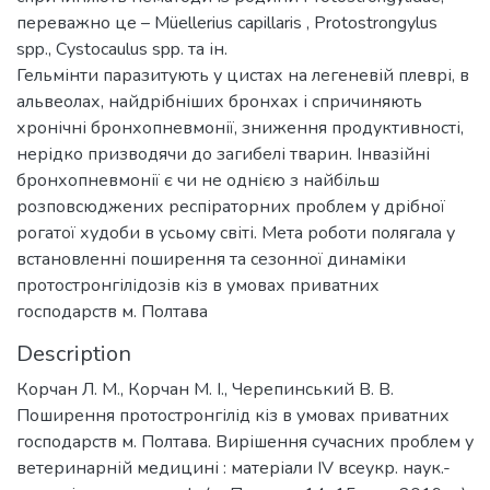
переважно це – Müellerius capillaris , Protostrongylus
spp., Cystocaulus spp. та ін.
Гельмінти паразитують у цистах на легеневій плеврі, в
альвеолах, найдрібніших бронхах і спричиняють
хронічні бронхопневмонії, зниження продуктивності,
нерідко призводячи до загибелі тварин. Інвазійні
бронхопневмонії є чи не однією з найбільш
розповсюджених респіраторних проблем у дрібної
рогатої худоби в усьому світі. Мета роботи полягала у
встановленні поширення та сезонної динаміки
протостронгілідозів кіз в умовах приватних
господарств м. Полтава
Description
Корчан Л. М., Корчан М. І., Черепинський В. В.
Поширення протостронгілід кіз в умовах приватних
господарств м. Полтава. Вирішення сучасних проблем у
ветеринарній медицині : матеріали ІV всеукр. наук.-