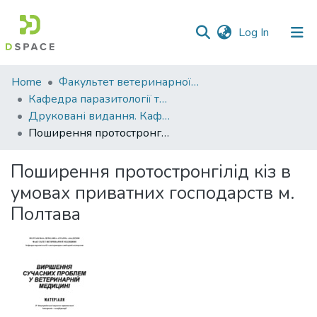
(current)
Log In
Communities
Home
Факультет ветеринарної медицини
&
Кафедра паразитології та ветеринарно-санітарної експертизи
Collections
Друковані видання. Кафедра паразитології та ветеринарно-санітарної експертизи
Поширення протостронгілід кіз в умовах приватних господарств м. Полтава
All of DSpace
Поширення протостронгілід кіз в
Statistics
умовах приватних господарств м.
Полтава