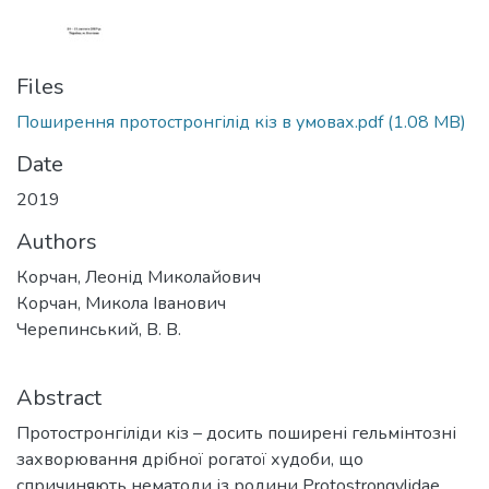
Files
Поширення протостронгілід кіз в умовах.pdf
(1.08 MB)
Date
2019
Authors
Корчан, Леонід Миколайович
Корчан, Микола Іванович
Черепинський, В. В.
Abstract
Протостронгіліди кіз – досить поширені гельмінтозні
захворювання дрібної рогатої худоби, що
спричиняють нематоди із родини Protostrongylidae,