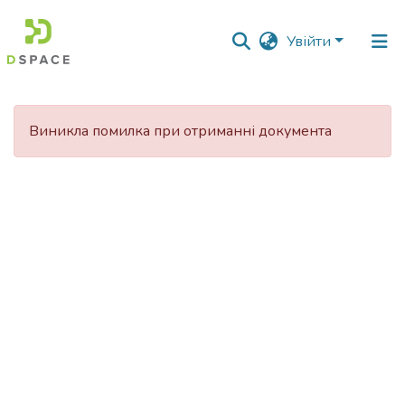
Увійти
Фонди
та
Виникла помилка при отриманні документа
зібрання
Пошук за критеріями