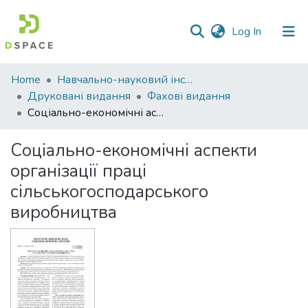
(current)
Log In
Communities
Home
Навчально-науковий інститут економіки, управління, права та інформаційних технологій
&
Друковані видання
Фахові видання
Collections
Соціально-економічні аспекти організації праці сільськогосподарського виробництва
All of DSpace
Соціально-економічні аспекти
організації праці
Statistics
сільськогосподарського
виробництва