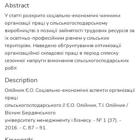
Abstract
У статті розкрито соціально-економічні чинники
організації праці у сільськогосподарському
виробництві з позиції зайнятості трудових ресурсів за
їх освітньо-професійним рівнем у сільських
територіях. Наведено обґрунтування оптимізації
організаційної складової праці в період сплеску
сезонної напруги виконання сільськогосподарських
робіт.
Description
Олійник Є.О. Соціально-економічні аспекти організації
праці
сільськогосподарського // Є.О. Олійник, Т.І. Олійник /
Вісник Бердянського
університету менеджменту і бізнесу. - № 1 (37). -
2016. - С. 87 – 91.
Keywords