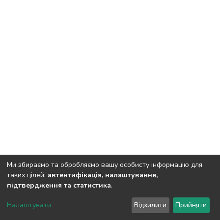
Ми збираємо та обробляємо вашу особисту інформацію для
таких цілей:
автентифікація, налаштування,
підтвердження та статистика
.
DSpace software
copyright © 2002-2026
LYRASIS
Налаштувати
Відхилити
Прийняти
Cookie settings
Send Feedback