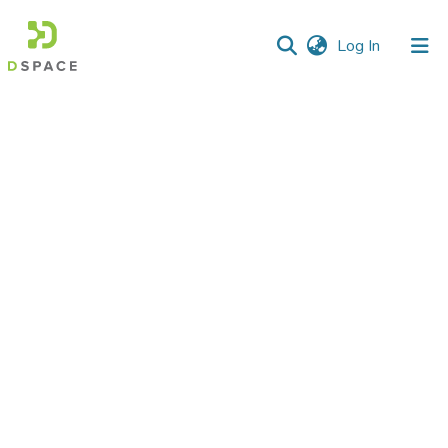
(current)
Log In
Communities
&
Collections
All of DSpace
Statistics