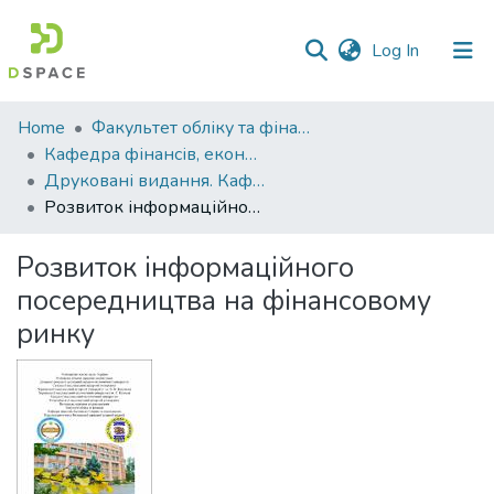
(current)
Log In
Communities
Home
Факультет обліку та фінансів
&
Кафедра фінансів, економічних досліджень і туризму
Collections
Друковані видання. Кафедра фінансів, економічних досліджень і туризму
Розвиток інформаційного посередництва на фінансовому ринку
All of DSpace
Розвиток інформаційного
Statistics
посередництва на фінансовому
ринку