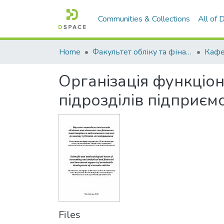
Communities & Collections
All of
Home
Факультет обліку та фінансів
Організація функціо
підрозділів підприєм
Files