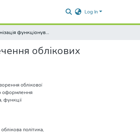
Log In
Організація функціонування та кадрового забезпечення облікових підрозділів підприємства
ечення облікових
творення облікової
го оформлення
, функції
,
облікова політика
,