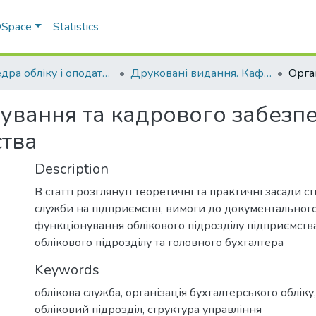
 DSpace
Statistics
Кафедра обліку і оподаткування
Друковані видання. Кафедра обліку і оподаткування
нування та кадрового забезп
ства
Description
В статті розглянуті теоретичні та практичні засади с
служби на підприємстві, вимоги до документально
функціонування облікового підрозділу підприємства
облікового підрозділу та головного бухгалтера
Keywords
облікова служба
,
організація бухгалтерського обліку
обліковий підрозділ
,
структура управління