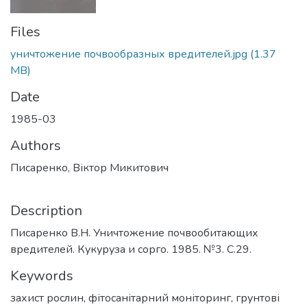
Files
уничтожение почвообразных вредителей.jpg
(1.37
MB)
Date
1985-03
Authors
Писаренко, Віктор Микитович
Description
Писаренко В.Н. Уничтожение почвообитающих
вредителей. Кукуруза и сорго. 1985. №3. С.29.
Keywords
захист рослин
,
фітосанітарний моніторинг
,
грунтові