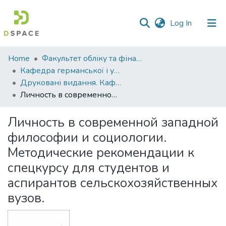
(current)
Log In
Communities
Home
Факультет обліку та фінансів
&
Кафедра германської і української філології
Collections
Друковані видання. Кафедра германської і української філології
Личность в современной западной философии и социологии. Методические рекомендации к спецкурсу для студентов и аспирантов сельскохозяйственных вузов.
All of DSpace
Личность в современной западной
Statistics
философии и социологии.
Методические рекомендации к
спецкурсу для студентов и
аспирантов сельскохозяйственных
вузов.