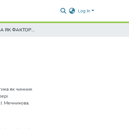
Log In
ЛОГІСТИКА ЯК ФАКТОР ЗАБЕЗПЕЧЕННЯ КОНКУРЕНТОСПРОМОЖНОСТІ УКРАЇНИ В СФЕРІ ЗОВНІШНЬОЕКОНОМІЧНОЇ ДІЯЛЬНОСТІ
стика як чинник
фері
.І. Мечникова.