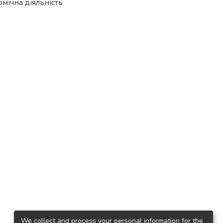
мічна діяльність
We collect and process your personal information for the