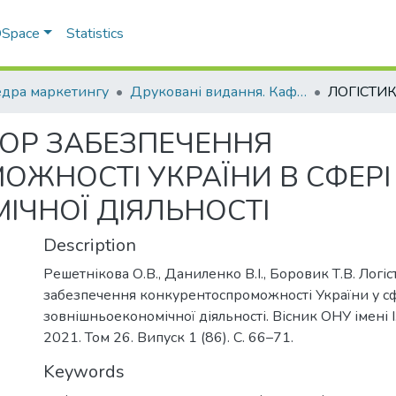
 DSpace
Statistics
дра маркетингу
Друковані видання. Кафедра маркетингу
ТОР ЗАБЕЗПЕЧЕННЯ
ЖНОСТІ УКРАЇНИ В СФЕРІ
ЧНОЇ ДІЯЛЬНОСТІ
Description
Решетнікова О.В., Даниленко В.І., Боровик Т.В. Логі
забезпечення конкурентоспроможності України у с
зовнішньоекономічної діяльності. Вісник ОНУ імені І
2021. Том 26. Випуск 1 (86). С. 66–71.
Keywords