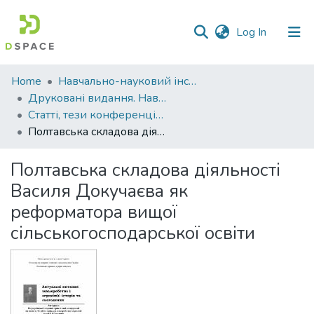
(current)
Log In
Communities
Home
Навчально-науковий інститут агротехнологій, селекції та екології
&
Друковані видання. Навчально-науковий інститут агротехнологій, селекції та екології
Collections
Статті, тези конференцій. Навчально-науковий інститут агротехнологій, селекції та екології
Полтавська складова діяльності Василя Докучаєва як реформатора вищої сільськогосподарської освіти
All of DSpace
Полтавська складова діяльності
Statistics
Василя Докучаєва як
реформатора вищої
сільськогосподарської освіти