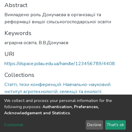
Abstract
Викладено роль Докучаєва в організації та
реформації вищої сільськогосподарської освіти
Keywords
аграрна освіта
,
В.В.Докучаєв
URI
https://dspace.pdau.edu.ua/handle/123456789/4408
Collections
Статті, тези конференцій. Навчально-науковий
інститут агротехнологій, селекції та екології
We collect and process your personal information for the
Full item page
following purposes:
Authentication, Preferences,
Acknowledgement and Statistics
.
DSpace software
copyright © 2002-2026
LYRASIS
Customize
Decline
That's ok
Cookie settings
Send Feedback