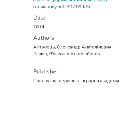
сівби на формування урожайності
соняшнику.pdf
(307.89 KB)
Date
2014
Authors
Антонець, Олександр Анатолійович
Лашко, В’ячеслав Анатолійович
Publisher
Полтавська державна аграрна академія