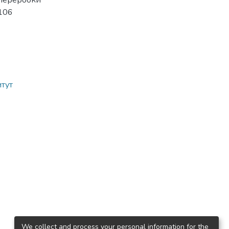
 переробки
-106
итут
We collect and process your personal information for the