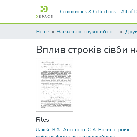
Communities & Collections
All of
Home
Навчально-науковий інститут агротехнологій, селекції та екології
Вплив строків сівби
Files
Лашко В.А., Антонець О.А. Вплив строків