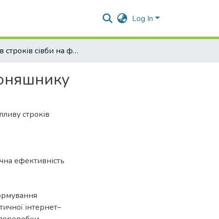
Log In
Вплив строків сівби на формування урожайності соняшнику
соняшнику
пливу строків
чна ефективність
формування
тичної інтернет–