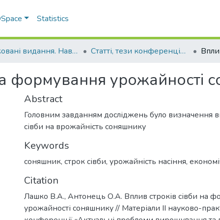
 DSpace
Statistics
Друковані видання. Навчально-науковий інститут агротехнологій, селекції та екології
Статті, тези конференцій. Навчально-науковий інститут агротехнологій, селекції та екології
 на формування урожайності 
Abstract
Головним завданням досліджень було визначення в
сівби на врожайність соняшнику
Keywords
соняшник
,
строк сівби
,
урожайність насіння
,
економі
Citation
Лашко В.А., Антонець О.А. Вплив строків сівби на 
урожайності соняшнику // Матеріали ІІ науково-прак