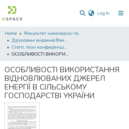
(current)
Log In
Communities
Home
Факультет інженерно-технологічний
&
Друковані видання.Факультет інженерно-технологічний
Collections
Статті, тези конференцій. Факультет інженерно-технологічний
ОСОБЛИВОСТІ ВИКОРИСТАННЯ ВІДНОВЛЮВАНИХ ДЖЕРЕЛ ЕНЕРГІЇ В СІЛЬСЬКОМУ ГОСПОДАРСТВІ УКРАЇНИ
All of DSpace
ОСОБЛИВОСТІ ВИКОРИСТАННЯ
Statistics
ВІДНОВЛЮВАНИХ ДЖЕРЕЛ
ЕНЕРГІЇ В СІЛЬСЬКОМУ
ГОСПОДАРСТВІ УКРАЇНИ