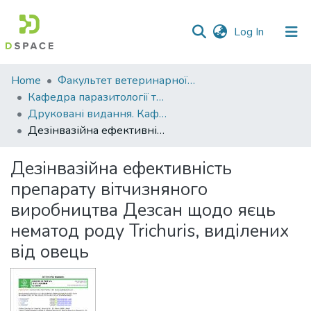
(current)
Log In
Communities
Home
Факультет ветеринарної медицини
&
Кафедра паразитології та ветеринарно-санітарної експертизи
Collections
Друковані видання. Кафедра паразитології та ветеринарно-санітарної експертизи
Дезінвазійна ефективність препарату вітчизняного виробництва Дезсан щодо яєць нематод роду Trichuris, виділених від овець
All of DSpace
Дезінвазійна ефективність
Statistics
препарату вітчизняного
виробництва Дезсан щодо яєць
нематод роду Trichuris, виділених
від овець