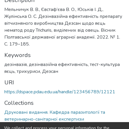
Description
Мельничук В. В., Євстаф’єва В. О., Юськів І. Д.,
Жулінська О. С. Дезінвазійна ефективність препарату
вітчизняного виробництва Дезсан щодо яєць
нематод роду Trichuris, виділених від овець. Вісник
Полтавської державної аграрної академії. 2022. № 1.
С. 179–185.
Keywords
дезінвазія, дезінвазійна ефективність, тест-культура
яєць, трихуриси, Дезсан
URI
https://dspace.pdau.edu.ua/handle/123456789/12121
Collections
Друковані видання. Кафедра паразитології та
ветеринарно-санітарної експертизи
We collect and process your personal information for the