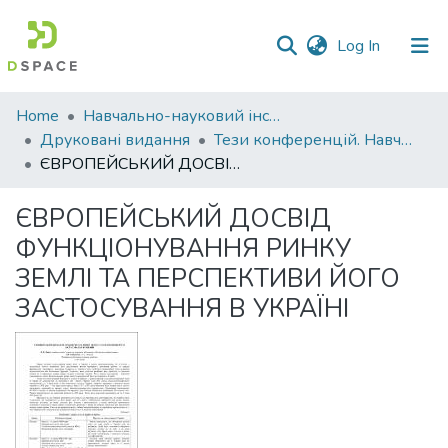
(current)
Log In
Communities
Home
Навчально-науковий інститут економіки, управління, права та інформаційних технологій
&
Друковані видання
Тези конференцій. Навчально-науковий інститут економіки, управління, права та інформаційних технологій
Collections
ЄВРОПЕЙСЬКИЙ ДОСВІД ФУНКЦІОНУВАННЯ РИНКУ ЗЕМЛІ ТА ПЕРСПЕКТИВИ ЙОГО ЗАСТОСУВАННЯ В УКРАЇНІ
All of DSpace
ЄВРОПЕЙСЬКИЙ ДОСВІД
ФУНКЦІОНУВАННЯ РИНКУ
Statistics
ЗЕМЛІ ТА ПЕРСПЕКТИВИ ЙОГО
ЗАСТОСУВАННЯ В УКРАЇНІ