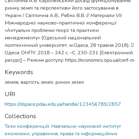
Світлична А.В. Європейський досвід функціонування
ринку землі та перспективи його застосування в
Україні / Світлична А.В., Рябко В.В. // Матеріали VІІ
Міжнародної науково–практичної конференції
«Актуальні проблеми теорії та практики
менеджменту» (Одеський національний
політехнічний університет, м.Одеса, 28 травня 2018). 
Одеса: ОНПУ, 2018 – 242 с. –С. 230-231 [Електронний
ресурс] – Режим доступу: https://economics.opu.ua/conf-m
Keywords
земля
,
вартість землі
,
ринок землі
URI
https://dspace.pdau.edu.ua/handle/123456789/2857
Collections
Тези конференцій. Навчально-науковий інститут
економіки, управління, права та інформаційних