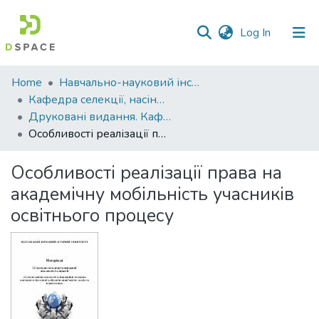
(current)
Log In
Communities
Home
Навчально-науковий інститут агротехнологій, селекції та екології
&
Кафедра селекції, насінництва і генетики
Collections
Друковані видання. Кафедра селекції, насінництва і генетики
Особливості реалізації права на академічну мобільність учасників освітнього процесу
All of DSpace
Особливості реалізації права на
Statistics
академічну мобільність учасників
освітнього процесу