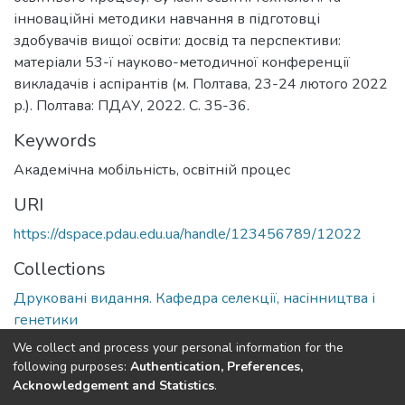
інноваційні методики навчання в підготовці
здобувачів вищої освіти: досвід та перспективи:
матеріали 53-ї науково-методичної конференції
викладачів і аспірантів (м. Полтава, 23-24 лютого 2022
р.). Полтава: ПДАУ, 2022. С. 35-36.
Keywords
Академічна мобільність, освітній процес
URI
https://dspace.pdau.edu.ua/handle/123456789/12022
Collections
Друковані видання. Кафедра селекції, насінництва і
генетики
We collect and process your personal information for the
Full item page
following purposes:
Authentication, Preferences,
Acknowledgement and Statistics
.