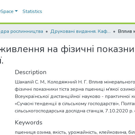
 DSpace
Statistics
дра рослинництва
Друковані видання. Кафедра рослинництва
ивлення на фізичні показник
.
Description
Шакалій С. М., Колодяжний Н. Г. Вплив мінеральног
фізичні показники тіста зерна пшениці м'якої озимо
Всеукраїнської дистанційної науково - практичної 
«Сучасні тенденції в сільському господарстві», Пол
сільськогосподарська дослідна станція, 7.10.2020 р. 
Keywords
пшениця озима, якість, урожайність, клейковина, бі