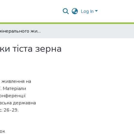
Log In
Вплив мінерального живлення на фізичні показники тіста зерна пшениці м'якої озимої.
и тіста зерна
о живлення на
ї. Матеріали
конференції
тавська державна
с. 26-29.
лок