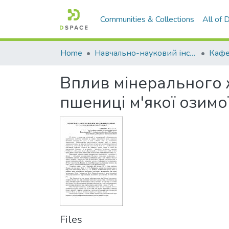
Communities & Collections
All of
Home
Навчально-науковий інститут агротехнологій, селекції та екології
Кафе
Вплив мінерального ж
пшениці м'якої озимої
Files