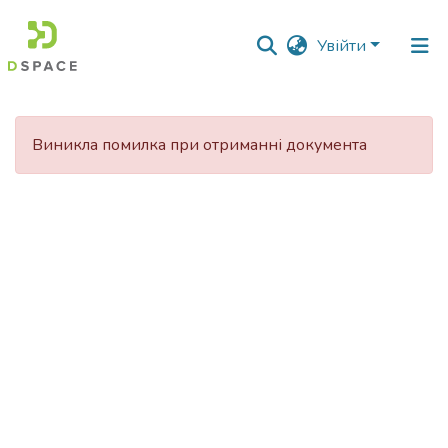
Увійти
Фонди
та
Виникла помилка при отриманні документа
зібрання
Пошук за критеріями