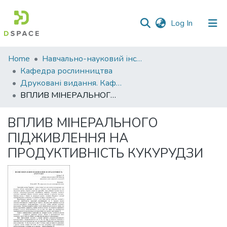
(current)
Log In
Communities
Home
Навчально-науковий інститут агротехнологій, селекції та екології
&
Кафедра рослинництва
Collections
Друковані видання. Кафедра рослинництва
ВПЛИВ МІНЕРАЛЬНОГО ПІДЖИВЛЕННЯ НА ПРОДУКТИВНІСТЬ КУКУРУДЗИ
All of DSpace
ВПЛИВ МІНЕРАЛЬНОГО
Statistics
ПІДЖИВЛЕННЯ НА
ПРОДУКТИВНІСТЬ КУКУРУДЗИ