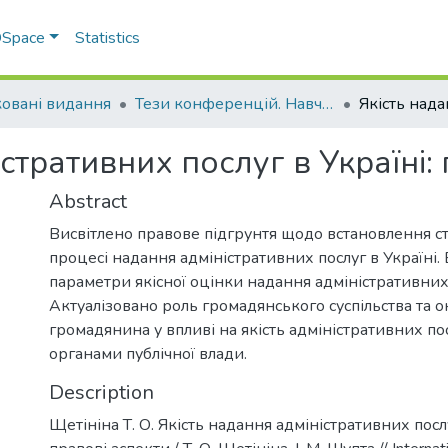
 DSpace
Statistics
овані видання
Тези конференцій. Навчально-науковий інститут економіки, управління, права та інформаційних технологій
стративних послуг в Україні:
Abstract
Висвітлено правове підгрунтя щодо встановлення ст
процесі надання адміністративних послуг в Україні.
параметри якісної оцінки надання адміністративних
Актуалізовано роль громадянського суспільства та 
громадянина у впливі на якість адміністративних по
органами публічної влади.
Description
Щетініна Т. О. Якість надання адміністративних послу