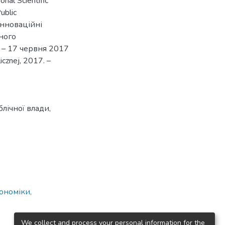
onal Scientific
ublic
Інноваційні
ного
6 – 17 червня 2017
icznej, 2017. –
блічної влади
,
ономіки,
We collect and process your personal information for the