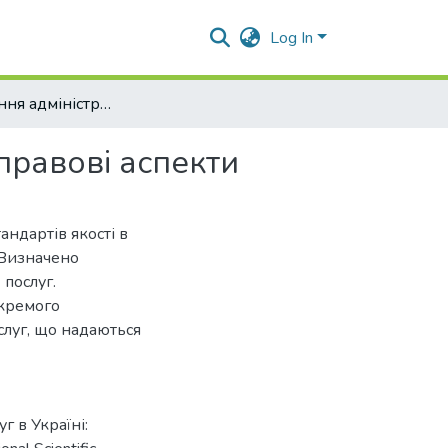
Log In
Якість надання адміністративних послуг в Україні: правові аспекти
 правові аспекти
андартів якості в
 Визначено
 послуг.
окремого
слуг, що надаються
г в Україні: