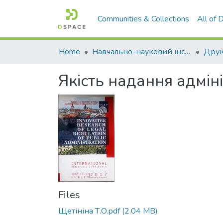
Communities & Collections
All of
Home
Навчально-науковий інститут економіки, управління, права та інформаційних технологій
Друк
Якість надання адміні
Files
Щетініна Т.О.pdf
(2.04 MB)