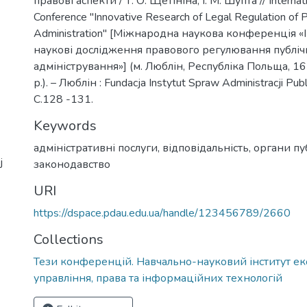
правові аспекти / Т. О. Щетініна, І. М. Шупта // Internati
Conference "Innovative Research of Legal Regulation of P
Administration" [Міжнародна наукова конференція «
наукові дослідження правового регулювання публіч
адміністрування»] (м. Люблін, Республіка Польща, 1
р.). – Люблін : Fundacja Instytut Spraw Administracji Publ
С.128 -131.
Keywords
адміністративні послуги
,
відповідальність
,
органи пу
j
законодавство
URI
https://dspace.pdau.edu.ua/handle/123456789/2660
Collections
Тези конференцій. Навчально-науковий інститут ек
управління, права та інформаційних технологій