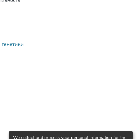
ктивность
і генетики
We collect and process your personal information for the