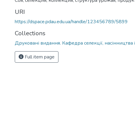
Соя, селекция, коллекция, структура урожая, проду
URI
https://dspace.pdau.edu.ua/handle/123456789/5899
Collections
Друковані видання. Кафедра селекції, насінництва 
Full item page