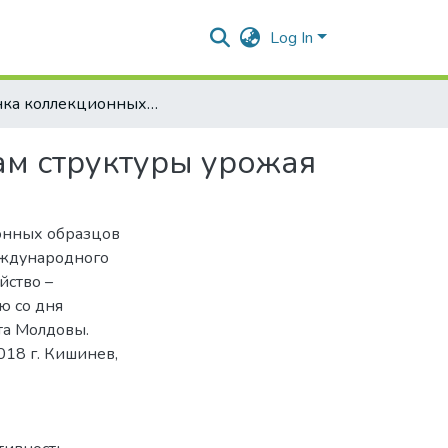
Log In
Оценка коллекционных образцов сои по элементам структуры урожая
ам структуры урожая
ионных образцов
еждународного
йство –
ю со дня
та Молдовы.
018 г. Кишинев,