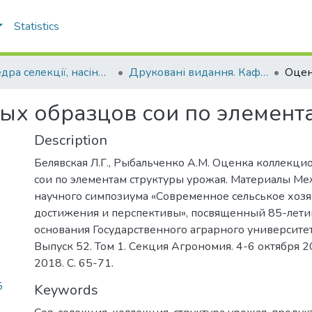
Statistics
Кафедра селекції, насінництва і генетики
Друковані видання. Кафедра селекції, насінництва і генетики
х образцов сои по элемент
Description
Белявская Л.Г., Рыбальченко А.М. Оценка коллекц
сои по элементам структуры урожая. Материалы М
научного симпозиума «Современное сельськое хозя
достижения и перспективы», посвященный 85-лети
основания Государственного аграрного университе
Выпуск 52. Том 1. Секция Агрономия. 4-6 октября 2
2018. С. 65-71.
5
Keywords