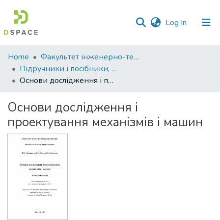
(current)
Log In
Communities
Home
Факультет інженерно-технологічний
&
Підручники і посібники, монографії. Факультет інженерно-технологічний
Collections
Основи дослідження і проектування механізмів і машин
All of DSpace
Основи дослідження і
проектування механізмів і машин
Statistics