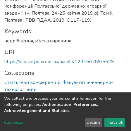
конференції Полтавської державної аграрної
академії. (м. Полтава, 24-25 квітня 2019 р). Том ІІ.
Полтава : РВВ ПДАА, 2019. С.117-119.
Keywords
подрібнення
,
м'ясна сировина
URI
https://dspace.pdau.edu.ua/handle/123456789/5529
Collections
Статті, тези конференцій. Факультет інженерно-
технологічний
We collect and process your personal information for the
Full item page
following purposes:
Authentication, Preferences,
Acknowledgement and Statistics
.
DSpace software
copyright © 2002-2026
LYRASIS
Customize
Decline
That's ok
Cookie settings
Send Feedback