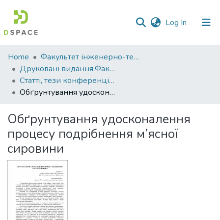
(current)
Log In
Communities
Home
Факультет інженерно-технологічний
&
Друковані видання.Факультет інженерно-технологічний
Collections
Статті, тези конференцій. Факультет інженерно-технологічний
Обґрунтування удосконалення процесу подрібнення м’ясної сировини
All of DSpace
Обґрунтування удосконалення
Statistics
процесу подрібнення м’ясної
сировини