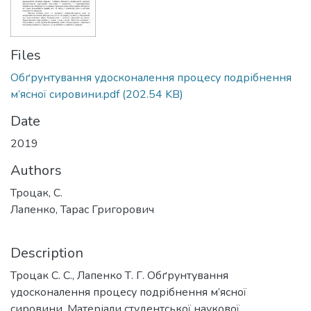
Files
Обґрунтування удосконалення процесу подрібнення
м’ясної сировини.pdf
(202.54 KB)
Date
2019
Authors
Троцак, С.
Лапенко, Тарас Григорович
Description
Троцак С. С., Лапенко Т. Г. Обґрунтування
удосконалення процесу подрібнення м’ясної
сировини. Матеріали студентської наукової