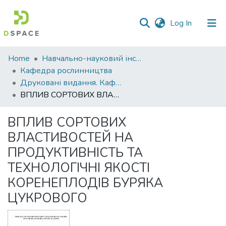
(current)
Log In
Communities
Home
Навчально-науковий інститут агротехнологій, селекції та екології
&
Кафедра рослинництва
Collections
Друковані видання. Кафедра рослинництва
ВПЛИВ СОРТОВИХ ВЛАСТИВОСТЕЙ НА ПРОДУКТИВНІСТЬ ТА ТЕХНОЛОГІЧНІ ЯКОСТІ КОРЕНЕПЛОДІВ БУРЯКА ЦУКРОВОГО
All of DSpace
ВПЛИВ СОРТОВИХ
Statistics
ВЛАСТИВОСТЕЙ НА
ПРОДУКТИВНІСТЬ ТА
ТЕХНОЛОГІЧНІ ЯКОСТІ
КОРЕНЕПЛОДІВ БУРЯКА
ЦУКРОВОГО