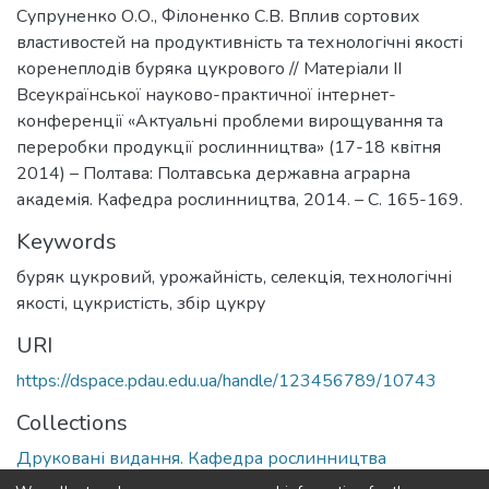
Супруненко О.О., Філоненко С.В. Вплив сортових
властивостей на продуктивність та технологічні якості
коренеплодів буряка цукрового // Матеріали ІІ
Всеукраїнської науково-практичної інтернет-
конференції «Актуальні проблеми вирощування та
переробки продукції рослинництва» (17-18 квітня
2014) – Полтава: Полтавська державна аграрна
академія. Кафедра рослинництва, 2014. – С. 165-169.
Keywords
буряк цукровий
,
урожайність
,
селекція
,
технологічні
якості
,
цукристість
,
збір цукру
URI
https://dspace.pdau.edu.ua/handle/123456789/10743
Collections
Друковані видання. Кафедра рослинництва