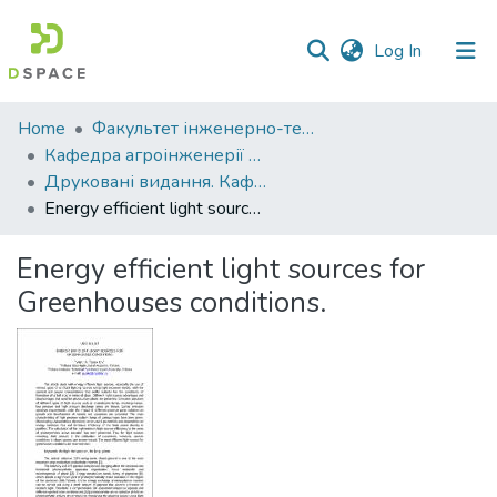
(current)
Log In
Communities
Home
Факультет інженерно-технологічний
&
Кафедра агроінженерії та автомобільного транспорту
Collections
Друковані видання. Кафедра агроінженерії та автомобільного транспорту
Еnergy efficient light sources for Greenhouses conditions.
All of DSpace
Еnergy efficient light sources for
Statistics
Greenhouses conditions.