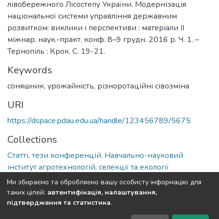
лівобережного Лісостепу України. Модернізація
національної системи управління державним
розвитком: виклики і перспективи : матеріали ІІ
міжнар. наук.-практ. конф. 8–9 грудн. 2016 р. Ч. 1. –
Тернопіль : Крок. С. 19-21.
Keywords
соняшник, урожайність, різноротаційні сівозміна
URI
https://dspace.pdau.edu.ua/handle/123456789/5675
Collections
Статті, тези конференцій. Навчально-науковий
інститут агротехнологій, селекції та екології
Ми збираємо та обробляємо вашу особисту інформацію для
Full item page
таких цілей:
автентифікація, налаштування,
підтвердження та статистика
.