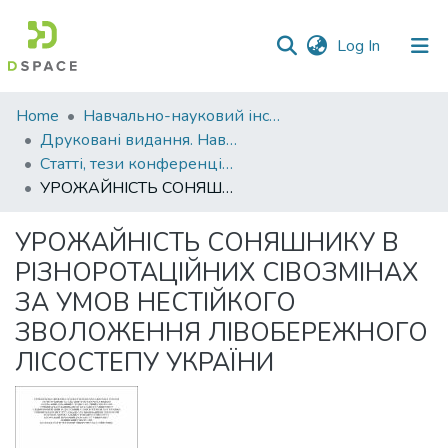
(current)
Log In
Communities
Home
Навчально-науковий інститут агротехнологій, селекції та екології
&
Друковані видання. Навчально-науковий інститут агротехнологій, селекції та екології
Collections
Статті, тези конференцій. Навчально-науковий інститут агротехнологій, селекції та екології
УРОЖАЙНІСТЬ СОНЯШНИКУ В РІЗНОРОТАЦІЙНИХ СІВОЗМІНАХ ЗА УМОВ НЕСТІЙКОГО ЗВОЛОЖЕННЯ ЛІВОБЕРЕЖНОГО ЛІСОСТЕПУ УКРАЇНИ
All of DSpace
УРОЖАЙНІСТЬ СОНЯШНИКУ В
Statistics
РІЗНОРОТАЦІЙНИХ СІВОЗМІНАХ
ЗА УМОВ НЕСТІЙКОГО
ЗВОЛОЖЕННЯ ЛІВОБЕРЕЖНОГО
ЛІСОСТЕПУ УКРАЇНИ