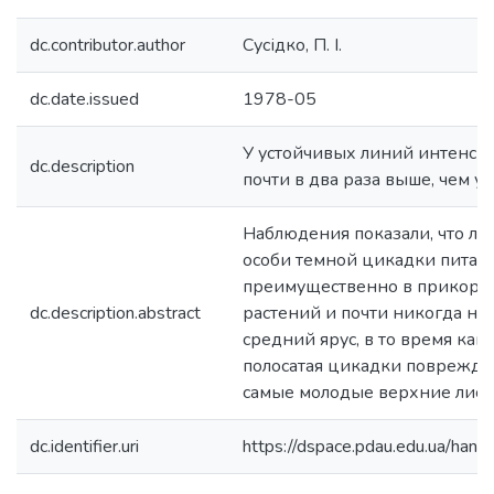
dc.contributor.author
Сусідко, П. І.
dc.date.issued
1978-05
У устойчивых линий интенси
dc.description
почти в два раза выше, чем у
Наблюдения показали, что ли
особи темной цикадки питаю
преимущественно в прикорне
dc.description.abstract
растений и почти никогда не
средний ярус, в то время как
полосатая цикадки повреждаю
самые молодые верхние лист
dc.identifier.uri
https://dspace.pdau.edu.ua/ha