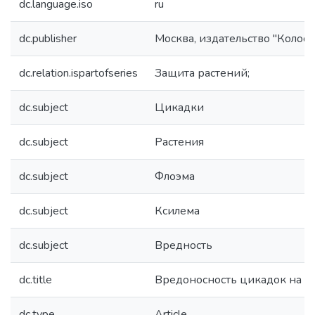
dc.language.iso
ru
dc.publisher
Москва, издательство "Колос"
dc.relation.ispartofseries
Защита растений;
dc.subject
Цикадки
dc.subject
Растения
dc.subject
Флоэма
dc.subject
Ксилема
dc.subject
Вредность
dc.title
Вредоносность цикадок на к
dc.type
Article