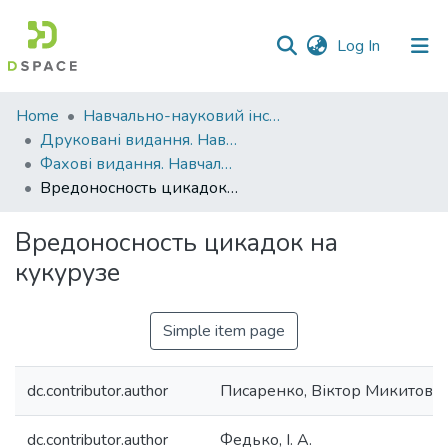
(current)
Log In
Communities
Home
Навчально-науковий інститут агротехнологій, селекції та екології
&
Друковані видання. Навчально-науковий інститут агротехнологій, селекції та екології
Collections
Фахові видання. Навчально-науковий інститут агротехнологій, селекції та екології
Вредоносность цикадок на кукурузе
All of DSpace
Вредоносность цикадок на
Statistics
кукурузе
Simple item page
dc.contributor.author
Писаренко, Віктор Микитови
dc.contributor.author
Федько, І. А.