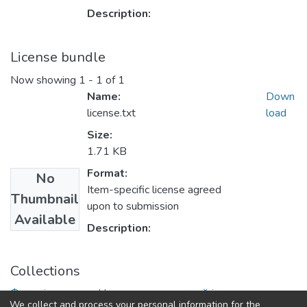
Description:
License bundle
Now showing
1 - 1 of 1
Name:
Down
license.txt
load
Size:
1.71 KB
Format:
No
Item-specific license agreed
Thumbnail
upon to submission
Available
Description:
Collections
Фахові видання. Навчально-науковий інститут
We collect and process your personal information for the