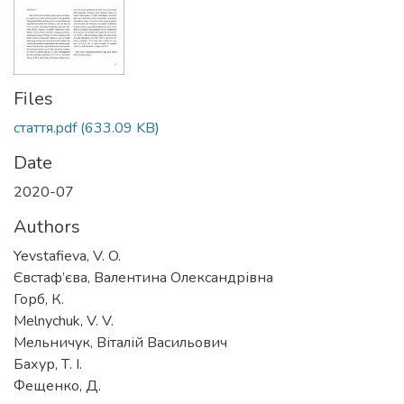
Files
стаття.pdf
(633.09 KB)
Date
2020-07
Authors
Yevstafieva, V. O.
Євстаф’єва, Валентина Олександрівна
Горб, К.
Melnychuk, V. V.
Мельничук, Віталій Васильович
Бахур, Т. І.
Фещенко, Д.