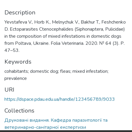
Description
Yevstafeva V., Horb К., Melnychuk V., Bakhur T., Feshchenko
D. Ectoparasites Ctenocephalides (Siphonaptera, Pulicidae)
in the composition of mixed infestations in domestic dogs
from Poltava, Ukraine. Folia Veterinaria. 2020. № 64 (3). Р.
47–53.
Keywords
cohabitants; domestic dog; fleas; mixed infestation;
prevalence
URI
https://dspace.pdau.edu.ua/handle/123456789/9033
Collections
Друковані видання. Кафедра паразитології та
ветеринарно-санітарної експертизи