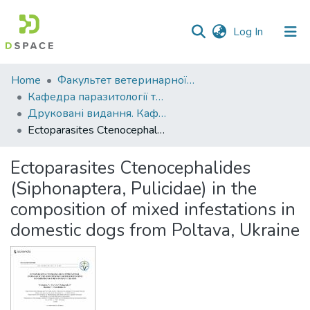
(current)
Log In
Communities
Home
Факультет ветеринарної медицини
&
Кафедра паразитології та ветеринарно-санітарної експертизи
Collections
Друковані видання. Кафедра паразитології та ветеринарно-санітарної експертизи
Ectoparasites Ctenocephalides (Siphonaptera, Pulicidae) in the composition of mixed infestations in domestic dogs from Poltava, Ukraine
All of DSpace
Ectoparasites Ctenocephalides
Statistics
(Siphonaptera, Pulicidae) in the
composition of mixed infestations in
domestic dogs from Poltava, Ukraine