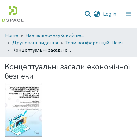
(current)
Log In
Communities
Home
Навчально-науковий інститут економіки, управління, права та інформаційних технологій
&
Друковані видання
Тези конференцій. Навчально-науковий інститут економіки, управління, права та інформаційних технологій
Collections
Концептуальні засади економічної безпеки
All of DSpace
Концептуальні засади економічної
безпеки
Statistics