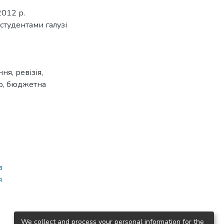
2012 р.
студентами галузі
ння
,
ревізія
,
р
,
бюджетна
в
я
We collect and process your personal information for the