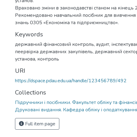
установ.
Враховано зміни в законодавстві станом на кінець 
Рекомендовано навчальний посібник для вивчення 
знань 0305 «Економіка та підприємництво».
Keywords
державний фінансовий контроль
,
аудит
,
інспектува
пеервірка державних закупівель
,
державний секто
установа
,
контроль
URI
https://dspace.pdau.edu.ua/handle/123456789/492
Collections
Підручники і посібники. Факультет обліку та фінансі
Друковані видання. Кафедра обліку і оподаткуванн
Full item page