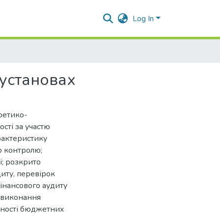
Log In
 установах
ретико-
ості за участю
рактеристику
о контролю;
і; розкрито
диту, перевірок
інансового аудиту
ю виконання
льності бюджетних