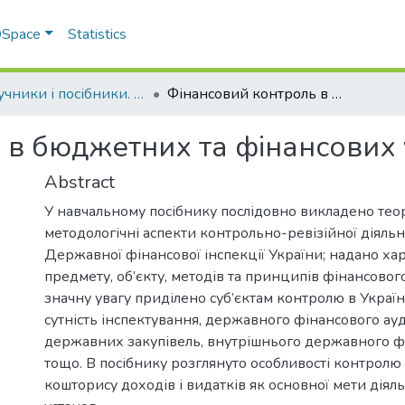
 DSpace
Statistics
Підручники і посібники. Факультет обліку та фінансів
Фінансовий контроль в бюджетних та фінансових установах
 в бюджетних та фінансових
Abstract
У навчальному посібнику послідовно викладено тео
методологічні аспекти контрольно-ревізійної діяльн
Державної фінансової інспекції України; надано ха
предмету, об’єкту, методів та принципів фінансовог
значну увагу приділено суб’єктам контролю в Україн
сутність інспектування, державного фінансового ау
державних закупівель, внутрішнього державного ф
тощо. В посібнику розглянуто особливості контрол
кошторису доходів і видатків як основної мети дія