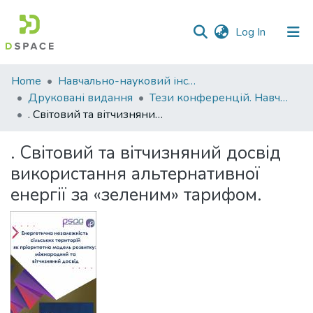
(current)
Log In
Communities
Home
Навчально-науковий інститут економіки, управління, права та інформаційних технологій
&
Друковані видання
Тези конференцій. Навчально-науковий інститут економіки, управління, права та інформаційних технологій
Collections
. Світовий та вітчизняний досвід використання альтернативної енергії за «зеленим» тарифом.
All of DSpace
. Світовий та вітчизняний досвід
використання альтернативної
Statistics
енергії за «зеленим» тарифом.