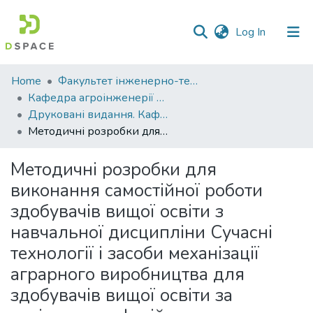
(current)
Log In
Communities
Home
Факультет інженерно-технологічний
&
Кафедра агроінженерії та автомобільного транспорту
Collections
Друковані видання. Кафедра агроінженерії та автомобільного транспорту
Методичні розробки для виконання самостійної роботи здобувачів вищої освіти з навчальної дисципліни Сучасні технології і засоби механізації аграрного виробництва для здобувачів вищої освіти за освітньо-професійною програмою Професійна освіта (Аграрне виробництво, переробка сільськогосподарської продукції та харчові технології) спеціальності 015 Професійна освіта (Аграрне виробництво, переробка сільськогосподарської продукції та харчові технології).
All of DSpace
Методичні розробки для
Statistics
виконання самостійної роботи
здобувачів вищої освіти з
навчальної дисципліни Сучасні
технології і засоби механізації
аграрного виробництва для
здобувачів вищої освіти за