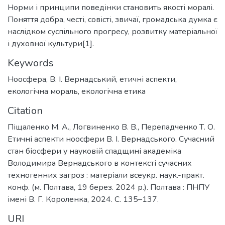
Норми і принципи поведінки становить якості моралі.
Поняття добра, честі, совісті, звичаї, громадська думка є
наслідком суспільного прогресу, розвитку матеріальної
і духовної культури[1].
Keywords
Ноосфера
,
В. І. Вернадський
,
етичні аспекти
,
екологічна мораль
,
екологічна етика
Citation
Піщаленко М. А., Логвиненко В. В., Перепадченко Т. О.
Етичні аспекти ноосфери В. І. Вернадського. Сучасний
стан біосфери у науковій спадщині академіка
Володимира Вернадського в контексті сучасних
техногенних загроз : матеріали всеукр. наук.-практ.
конф. (м. Полтава, 19 берез. 2024 р.). Полтава : ПНПУ
імені В. Г. Короленка, 2024. С. 135–137.
URI