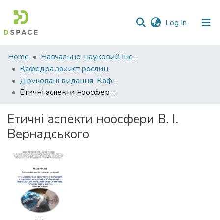
(current)
Log In
Communities
Home
Навчально-науковий інститут агротехнологій, селекції та екології
&
Кафедра захист рослин
Collections
Друковані видання. Кафедра захист рослин
Етичні аспекти ноосфери В. І. Вернадського
All of DSpace
Етичні аспекти ноосфери В. І.
Statistics
Вернадського