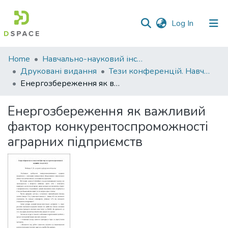
(current)
Log In
Communities
Home
Навчально-науковий інститут економіки, управління, права та інформаційних технологій
&
Друковані видання
Тези конференцій. Навчально-науковий інститут економіки, управління, права та інформаційних технологій
Collections
Енергозбереження як важливий фактор конкурентоспроможності аграрних підприємств
All of DSpace
Енергозбереження як важливий
фактор конкурентоспроможності
Statistics
аграрних підприємств