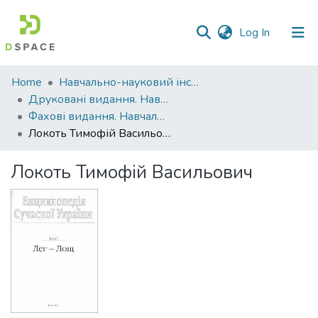
(current)
Log In
Communities
Home
Навчально-науковий інститут агротехнологій, селекції та екології
&
Друковані видання. Навчально-науковий інститут агротехнологій, селекції та екології
Collections
Фахові видання. Навчально-науковий інститут агротехнологій, селекції та екології
Локоть Тимофій Васильович
All of DSpace
Локоть Тимофій Васильович
Statistics