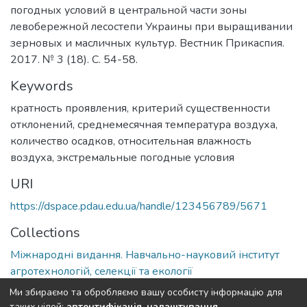
погодных условий в центральной части зоны
левобережной лесостепи Украины при выращивании
зерновых и масличных культур. Вестник Прикаспия.
2017. № 3 (18). С. 54-58.
Keywords
кратность проявления, критерий существенности
отклонений, среднемесячная температура воздуха,
количество осадков, относительная влажность
воздуха, экстремальные погодные условия
URI
https://dspace.pdau.edu.ua/handle/123456789/5671
Collections
Міжнародні видання. Навчально-науковий інститут
агротехнологій, селекції та екології
Ми збираємо та обробляємо вашу особисту інформацію для
Full item page
таких цілей:
автентифікація, налаштування,