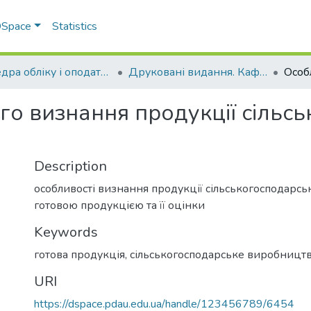
 DSpace
Statistics
Кафедра обліку і оподаткування
Друковані видання. Кафедра обліку і оподаткування
го визнання продукції сільс
Description
особливості визнання продукції сільськогосподарс
готовою продукцією та її оцінки
Keywords
готова продукція, сільськогосподарське виробницт
URI
https://dspace.pdau.edu.ua/handle/123456789/6454