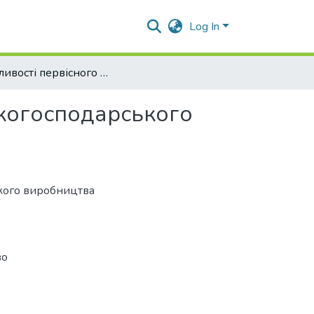
Log In
Особливості первісного визнання продукції сільськогосподарського виробництва
ькогосподарського
ького виробництва
во