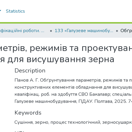
Statistics
Кваліфікаційні роботи. Факультет інженерно-технологічний
133 «Галузеве машинобудування» - Бакалаври 2024-2025
етрів, режимів та проектува
я для висушування зерна
Description
Панов А. Г. Обґрунтування параметрів, режимів та 
конструктивних елементів обладнання для висушува
кваліфікац. роб. на здобуття СВО Бакалавр; спеціаль
Галузеве машинобудування, ПДАУ. Полтава, 2025. 74
Keywords
Сушіння
,
зерно
,
процес технологічний
,
зерносушарк