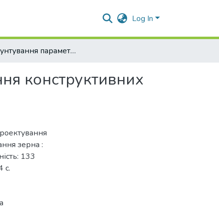
Log In
Обґрунтування параметрів, режимів та проектування конструктивних елементів обладнання для висушування зерна
ння конструктивних
проектування
ння зерна :
ність: 133
 с.
а