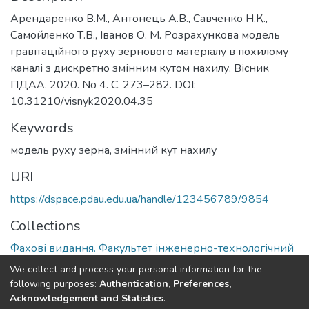
Арендаренко В.М., Антонець А.В., Савченко Н.К.,
Самойленко Т.В., Іванов О. М. Розрахункова модель
гравітаційного руху зернового матеріалу в похилому
каналі з дискретно змінним кутом нахилу. Вісник
ПДАА. 2020. No 4. С. 273–282. DOI:
10.31210/visnyk2020.04.35
Keywords
модель руху зерна, змінний кут нахилу
URI
https://dspace.pdau.edu.ua/handle/123456789/9854
Collections
Фахові видання. Факультет інженерно-технологічний
We collect and process your personal information for the
Full item page
following purposes:
Authentication, Preferences,
Acknowledgement and Statistics
.