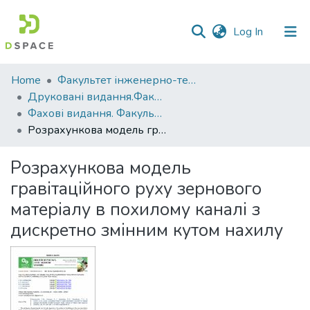
(current)
Log In
Communities
Home
Факультет інженерно-технологічний
&
Друковані видання.Факультет інженерно-технологічний
Collections
Фахові видання. Факультет інженерно-технологічний
Розрахункова модель гравітаційного руху зернового матеріалу в похилому каналі з дискретно змінним кутом нахилу
All of DSpace
Розрахункова модель
Statistics
гравітаційного руху зернового
матеріалу в похилому каналі з
дискретно змінним кутом нахилу