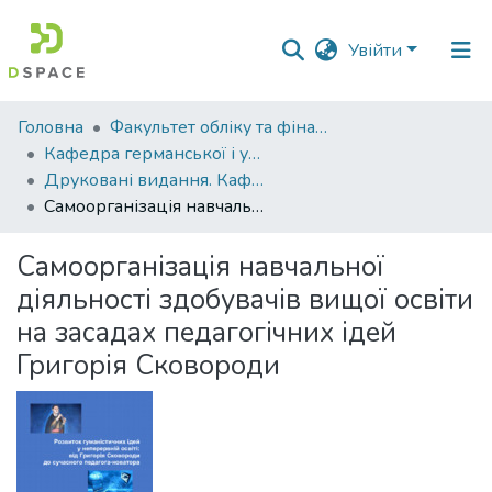
Увійти
Фонди
Головна
Факультет обліку та фінансів
та
Кафедра германської і української філології
зібрання
Друковані видання. Кафедра германської і української філології
Самоорганізація навчальної діяльності здобувачів вищої освіти на засадах педагогічних ідей Григорія Сковороди
Пошук за критеріями
Самоорганізація навчальної
Статистика
діяльності здобувачів вищої освіти
на засадах педагогічних ідей
Григорія Сковороди