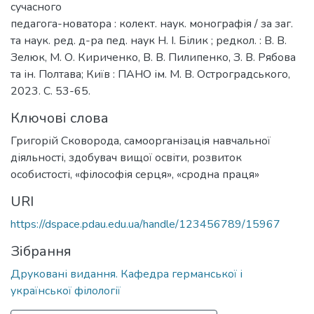
сучасного
педагога-новатора : колект. наук. монографія / за заг.
та наук. ред. д-ра пед. наук Н. І. Білик ; редкол. : В. В.
Зелюк, М. О. Кириченко, В. В. Пилипенко, З. В. Рябова
та ін. Полтава; Київ : ПАНО ім. М. В. Остроградського,
2023. С. 53-65.
Ключові слова
Григорій Сковорода
,
самоорганізація навчальної
діяльності
,
здобувач вищої освіти
,
розвиток
особистості
,
«філософія серця»
,
«сродна праця»
URI
https://dspace.pdau.edu.ua/handle/123456789/15967
Зібрання
Друковані видання. Кафедра германської і
української філології