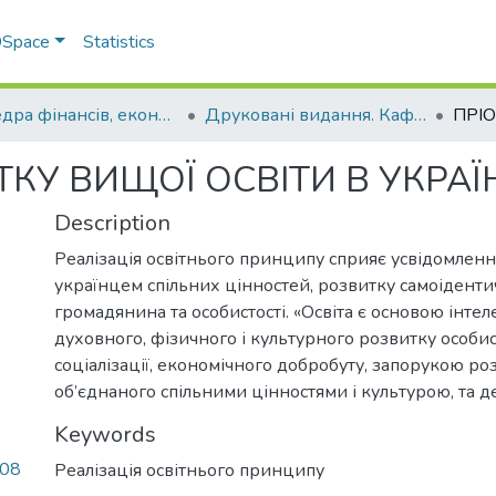
 DSpace
Statistics
Кафедра фінансів, економічних досліджень і туризму
Друковані видання. Кафедра фінансів, економічних досліджень і туризму
КУ ВИЩОЇ ОСВІТИ В УКРАЇН
Description
Реалізація освітнього принципу сприяє усвідомле
українцем спільних цінностей, розвитку самоіденти
громадянина та особистості. «Освіта є основою інтел
духовного, фізичного і культурного розвитку особисто
соціалізації, економічного добробуту, запорукою роз
об’єднаного спільними цінностями і культурою, та 
Keywords
108
Реалізація освітнього принципу