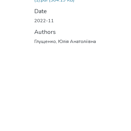
(1).pdf
(504.19 KB)
Date
2022-11
Authors
Глущенко, Юлія Анатоліївна