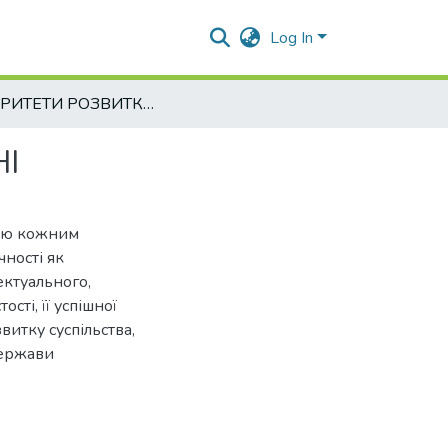
Log In
ПРІОРИТЕТИ РОЗВИТКУ ВИЩОЇ ОСВІТИ В УКРАЇНІ
І
нню кожним
чності як
ектуального,
сті, її успішної
витку суспільства,
держави