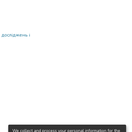
 досліджень і
We collect and process your personal information for the