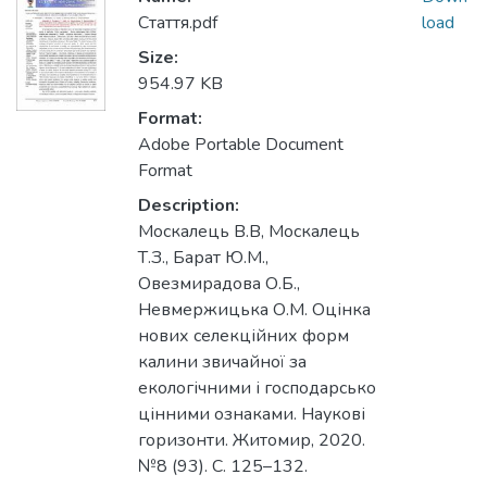
Стаття.pdf
load
Size:
954.97 KB
Format:
Adobe Portable Document
Format
Description:
Москалець В.В, Москалець
Т.З., Барат Ю.М.,
Овезмирадова О.Б.,
Невмержицька О.М. Оцінка
нових селекційних форм
калини звичайної за
екологічними і господарсько
цінними ознаками. Наукові
горизонти. Житомир, 2020.
№8 (93). С. 125–132.