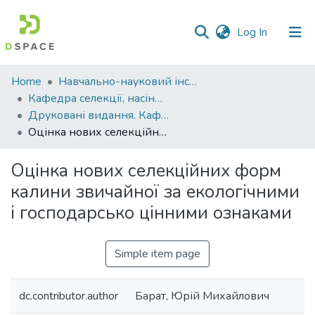
(current)
Log In
Communities
Home
Навчально-науковий інститут агротехнологій, селекції та екології
&
Кафедра селекції, насінництва і генетики
Collections
Друковані видання. Кафедра селекції, насінництва і генетики
Оцінка нових селекційних форм калини звичайної за екологічними і господарсько цінними ознаками
All of DSpace
Оцінка нових селекційних форм
Statistics
калини звичайної за екологічними
і господарсько цінними ознаками
Simple item page
dc.contributor.author
Барат, Юрій Михайлович