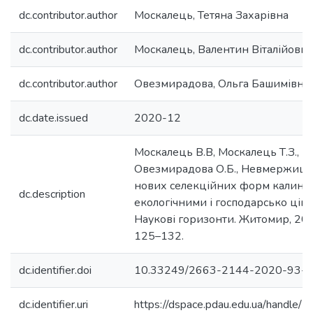
dc.contributor.author
Москалець, Тетяна Захарівна
dc.contributor.author
Москалець, Валентин Віталійович
dc.contributor.author
Овезмирадова, Ольга Башимівна
dc.date.issued
2020-12
Москалець В.В, Москалець Т.З., Б
Овезмирадова О.Б., Невмержиць
нових селекційних форм калини 
dc.description
екологічними і господарсько цін
Наукові горизонти. Житомир, 2020
125–132.
dc.identifier.doi
10.33249/2663-2144-2020-93-
dc.identifier.uri
https://dspace.pdau.edu.ua/handl