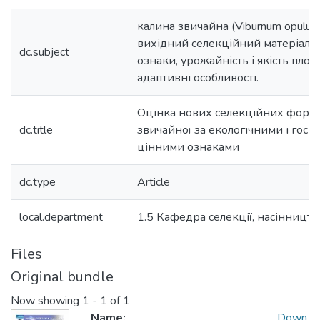
калина звичайна (Viburnum opulus 
вихідний селекційний матеріал; 
dc.subject
ознаки, урожайність і якість плод
адаптивні особливості.
Оцінка нових селекційних форм
dc.title
звичайної за екологічними і госп
цінними ознаками
dc.type
Article
local.department
1.5 Кафедра селекції, насінництв
Files
Original bundle
Now showing
1 - 1 of 1
Name:
Down