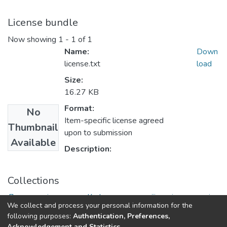
License bundle
Now showing
1 - 1 of 1
Name:
Down
license.txt
load
Size:
16.27 KB
Format:
No
Item-specific license agreed
Thumbnail
upon to submission
Available
Description:
Collections
Друковані видання. Кафедра селекції, насінництва і
We collect and process your personal information for the
генетики
following purposes:
Authentication, Preferences,
Acknowledgement and Statistics
.