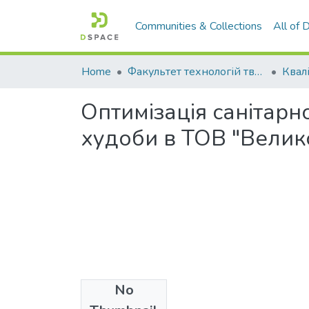
Communities & Collections
All of
Home
Факультет технологій тваринництва та продовольства
Оптимізація санітарн
худоби в ТОВ "Велик
No
Files