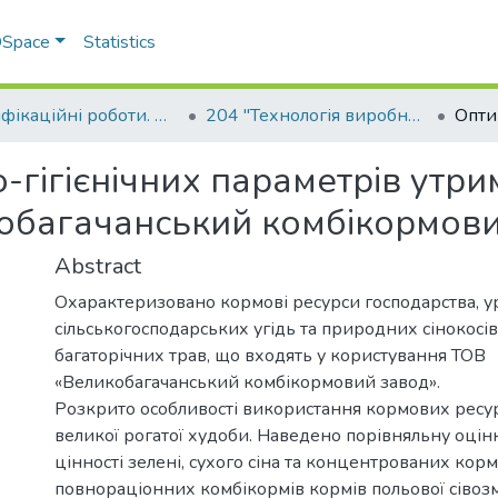
 DSpace
Statistics
Кваліфікаційні роботи. Факультет технологій тваринництва та продовольства
204 "Технологія виробництва і переробки продукції тваринництва"
о-гігієнічних параметрів утри
обагачанський комбікормови
Abstract
Охарактеризовано кормові ресурси господарства, у
сільськогосподарських угідь та природних сінокосів
багаторічних трав, що входять у користування ТОВ
«Великобагачанський комбікормовий завод».
Розкрито особливості використання кормових ресурс
великої рогатої худоби. Наведено порівняльну оцін
цінності зелені, сухого сіна та концентрованих кормі
повнораціонних комбікормів кормів польової сівоз