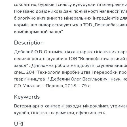
соковитих, буряків і силосу кукурудзи та мінеральни
Показано довідникові дані поживності наявності пл
біологічно активних та мінеральних інгредієнтів дл
кормів, що використовуються в ТОВ ,,Великобагача
комбікормовий завод’’.
Description
Дебелий О.В. Оптимізація санітарно-гігієнічних па
великої рогатої худоби в ТОВ "Великобагачанський
завод" : Дипломна робота на здобуття ступеня вищої 
спец. 204 "Технологія виробництва і переробки про
тваринництва" / Дебелий Олег Васильович ; наук. к
С.О. Ульянко. - Полтава, 2018. - 79 с.
Keywords
Ветеринарно-санітарні заходи, мікроклімат, утрима
худоба, гігієнічні параметри, ефективність
URI