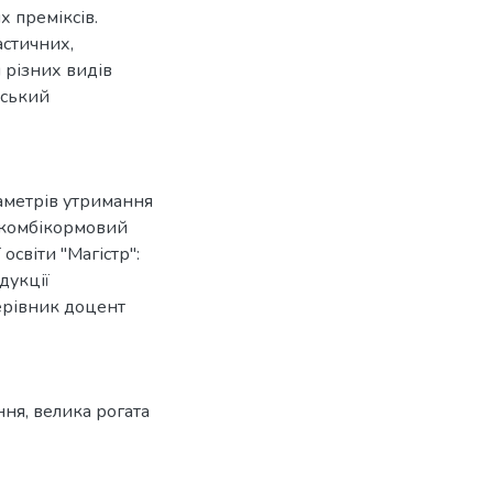
х преміксів.
астичних,
я різних видів
нський
раметрів утримання
 комбікормовий
освіти "Магістр":
дукції
ерівник доцент
ння, велика рогата