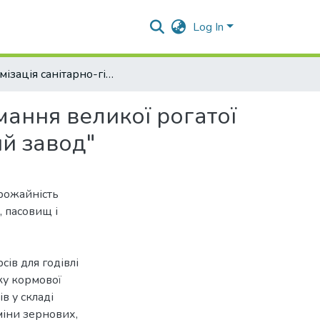
Log In
Оптимізація санітарно-гігієнічних параметрів утримання великої рогатої худоби в ТОВ "Великобагачанський комбікормовий завод"
мання великої рогатої
й завод"
рожайність
, пасовищ і
ів для годівлі
ку кормової
в у складі
міни зернових,