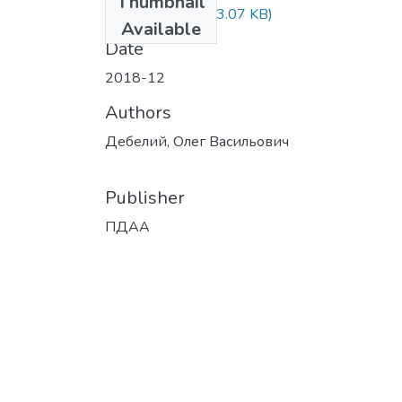
Thumbnail
Дебелий.docx
(13.07 KB)
Available
Date
2018-12
Authors
Дебелий, Олег Васильович
Publisher
ПДАА