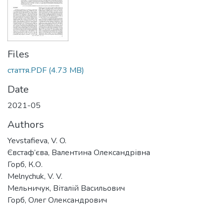
Files
стаття.PDF
(4.73 MB)
Date
2021-05
Authors
Yevstafieva, V. O.
Євстаф’єва, Валентина Олександрівна
Горб, К.О.
Melnychuk, V. V.
Мельничук, Віталій Васильович
Горб, Олег Олександрович