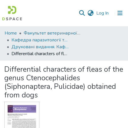
(current)
Log In
Communities
Home
Факультет ветеринарної медицини
&
Кафедра паразитології та ветеринарно-санітарної експертизи
Collections
Друковані видання. Кафедра паразитології та ветеринарно-санітарної експертизи
Differential characters of fleas of the genus Ctenocephalides (Siphonaptera, Pulicidae) obtained from dogs
All of DSpace
Differential characters of fleas of the
Statistics
genus Ctenocephalides
(Siphonaptera, Pulicidae) obtained
from dogs