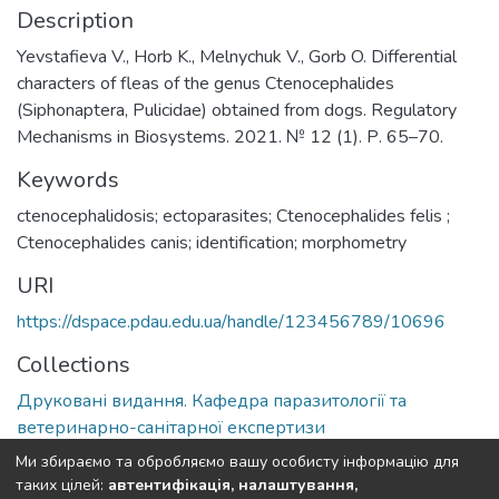
Description
Yevstafieva V., Horb K., Melnychuk V., Gorb O. Differential
characters of fleas of the genus Ctenocephalides
(Siphonaptera, Pulicidae) obtained from dogs. Regulatory
Mechanisms in Biosystems. 2021. № 12 (1). Р. 65–70.
Keywords
ctenocephalidosis; ectoparasites; Ctenocephalides felis ;
Ctenocephalides canis; identification; morphometry
URI
https://dspace.pdau.edu.ua/handle/123456789/10696
Collections
Друковані видання. Кафедра паразитології та
ветеринарно-санітарної експертизи
Ми збираємо та обробляємо вашу особисту інформацію для
Full item page
таких цілей:
автентифікація, налаштування,